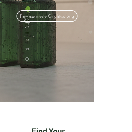
Finn nærmeste Oright-salong
Find Your