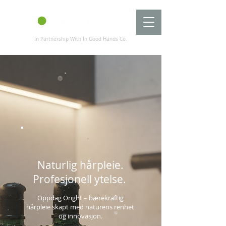
In Partnership With In Good Hands Co.
Naturlig hårpleie.
Profesjonell ytelse.
Oppdag Oright – bærekraftig
hårpleie skapt med naturens renhet
og innovasjon.